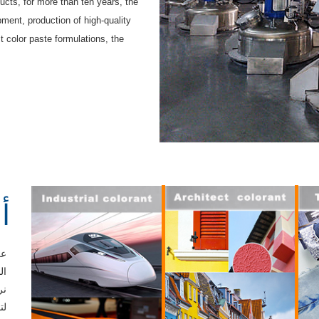
ucts, for more than ten years, the
ent, production of high-quality
t color paste formulations, the
أ
ال
نر
لت