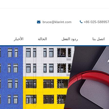
bruce@klarint.com
+86 025-58895
اتصل بنا
ردود الفعل
الحالة
الأخبار